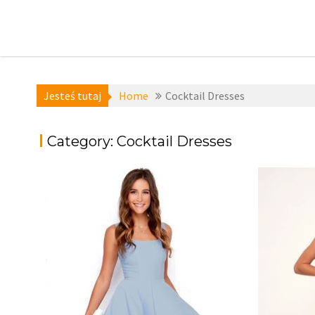
Skip
to
content
Jesteś tutaj
Home
Cocktail Dresses
Category:
Cocktail Dresses