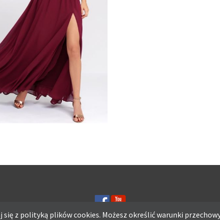
Y HUES BURGUNDY MAXI
 się z polityką plików
cookies.
Możesz określić warunki przechowy