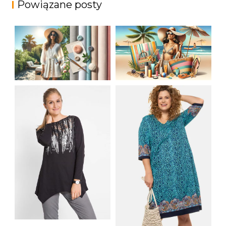
Powiązane posty
JAK STYLOWO
LETNIA MODA
PRZETRWAĆ UPALNE
PLAŻOWA: STROJE
DNI: NAJLEPSZE
KĄPIELOWE I
MATERIAŁY I KROJE
AKCESORIA, KTÓRE
NA LATO
MUSISZ MIEĆ