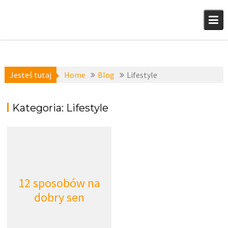
Skip
to
content
Jesteś tutaj
Home
Blog
Lifestyle
Kategoria:
Lifestyle
12 sposobów na
dobry sen