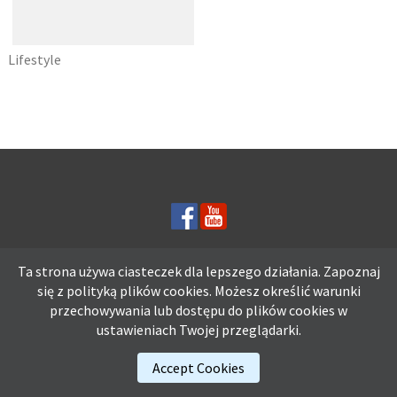
Lifestyle
12 SPOSOBÓW NA
DOBRY SEN
Ta strona używa ciasteczek dla lepszego działania. Zapoznaj
Ta strona używa ciasteczek dla lepszego działania. Zapoznaj się z
się z polityką plików
cookies.
Możesz określić warunki
polityką plików
cookies.
Możesz określić warunki przechowywania lub
przechowywania lub dostępu do plików cookies w
dostępu do plików cookies w ustawieniach Twojej przeglądarki.
ustawieniach Twojej przeglądarki.
Accept Cookies