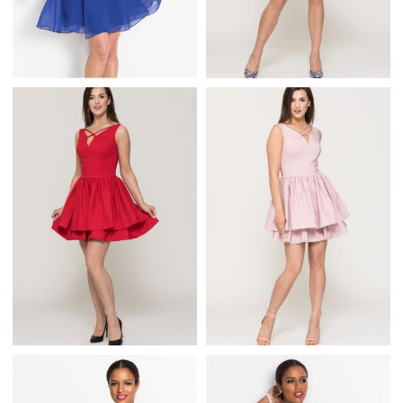
NIEBIESKA
ROZKLOSZOWANA
SUKIENKA Z
SUKIENKA RAJA Z
KWIATOWĄ APLIKACJĄ
PASECZKAMI W
NIEBIESKA
DEKOLCIE
CZERWONA
PUDROWA
ROZKLOSZOWANA
ROZKLOSZOWANA
SUKIENKA RAJA Z
SUKIENKA RAJA Z