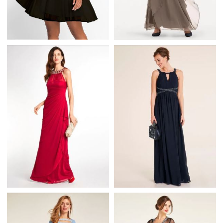
ROZKLOSZOWANA
MINI SUKIENKA NA
HEINE DŁUGA SUKNIA
WESELE Z SIATECZKĄ
WIECZOROWA Z
CZARNA
PEREŁKAMI
HEINE CZERWONA
HEINE GRANATOWA
DŁUGA SUKNIA
DŁUGA SUKNIA