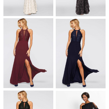
BEŻOWA SUKIENKA
CZARNA SUKIENKA
WIECZOROWA
WIECZOROWA
ZDOBIONA CEKINAMI
ZDOBIONA CEKINAMI
GRANATOWA
BORDOWA SUKIENKA
SUKIENKA
WIECZOROWA Z
WIECZOROWA Z
KORONKĄ I CEKINAMI