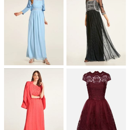
WIECZOROWA
WIECZOROWA
HEINE DŁUGA SUKNIA
HEINE DŁUGA SUKNIA
WIECZOROWA W
WIECZOROWA
KOLORZE NIEBIESKIM
CZARNO SREBRNA