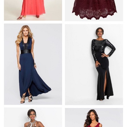
HEINE DŁUGA SUKNIA
CHI CHI LONDON
WIECZOROWA W
BALOWA SUKIENKA
KOLORZE
KORONKOWA
KORALOWYM
BORDOWA
DŁUGA SUKIENKA
SUKNIA WIECZOROWA