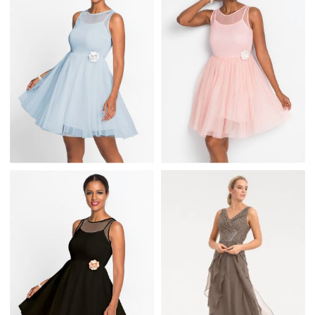
PASECZKAMI W
PASECZKAMI W
DEKOLCIE
DEKOLCIE
ROZKLOSZOWANA
ROZKLOSZOWANA
MINI SUKIENKA NA
MINI SUKIENKA NA
WESELE Z SIATECZKĄ
WESELE Z SIATECZKĄ
NIEBIESKA
RÓŻOWA