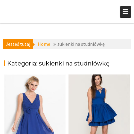
Skip
to
content
Jesteś tutaj
Home
sukienki na studniówkę
Kategoria:
sukienki na studniówkę