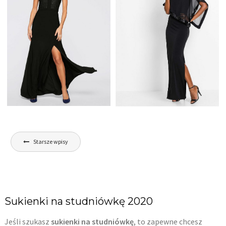
KORONKĄ I CEKINAMI
CZARNA SUKIENKA
CZARNA DŁUGA
Nawigacja
WIECZOROWA Z
SUKNIA WIECZOROWA
Starsze wpisy
KORONKĄ I CEKINAMI
po
Z NARZUTKĄ
wpisach
Sukienki na studniówkę 2020
Jeśli szukasz
sukienki na studniówkę
, to zapewne chcesz