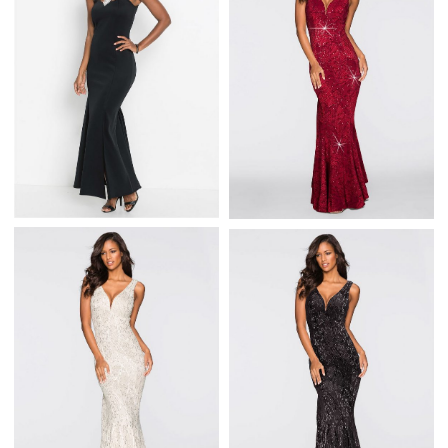
DOPASOWANA W TALII
Z DŁUGIM RĘKAWEM
CZARNA DŁUGA
SUKNIA WIECZOROWA
Z RAMIĄCZKAMI
ZDOBIONYMI
CZERWONA SUKIENKA
BROKATOWYMI
WIECZOROWA
KAMIENIAMI
ZDOBIONA CEKINAMI