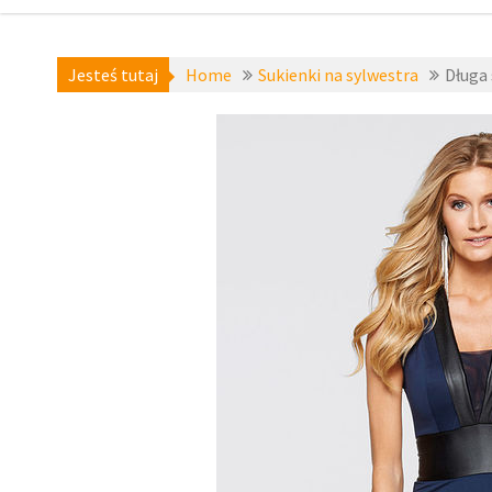
Jesteś tutaj
Home
Sukienki na sylwestra
Długa 
sukienki na
studniówkę
,
Sukienki
na sylwestra
,
zzbopx