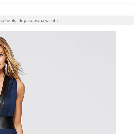
sukienka dopasowana w talii
6 września 2018
fashion4u.pl