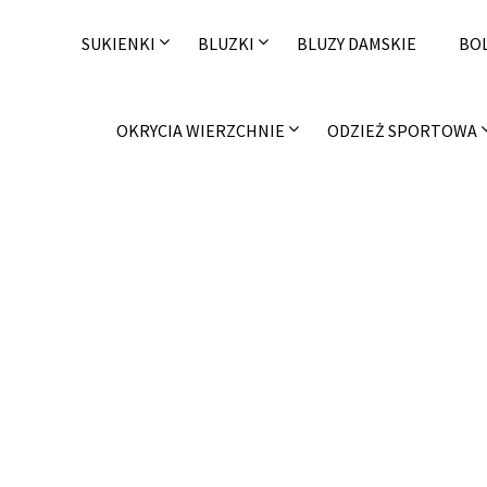
Skip
to
SUKIENKI
BLUZKI
BLUZY DAMSKIE
BO
content
OKRYCIA WIERZCHNIE
ODZIEŻ SPORTOWA