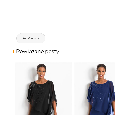
Nawigacja
Previous
wpisu
Powiązane posty