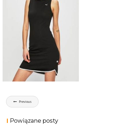
Nawigacja
Previous
wpisu
Powiązane posty