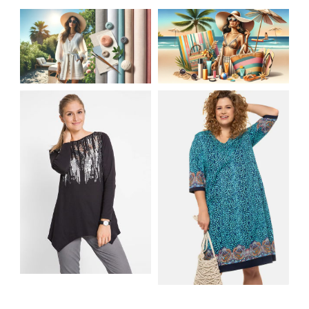
JAK STYLOWO
LETNIA MODA
PRZETRWAĆ UPALNE
PLAŻOWA: STROJE
DNI: NAJLEPSZE
KĄPIELOWE I
MATERIAŁY I KROJE
AKCESORIA, KTÓRE
NA LATO
MUSISZ MIEĆ
SHIRT BAWEŁNIANY
Z DŁUGIMI BOKAMI I