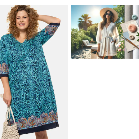
JAK STYLOWO PRZETRW
UPALNE DNI: NAJLEPSZE
MATERIAŁY I KROJE NA L