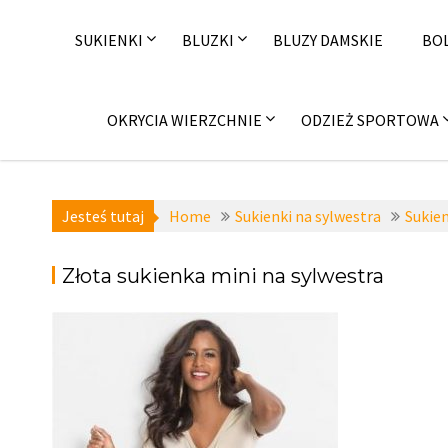
Skip
to
SUKIENKI
BLUZKI
BLUZY DAMSKIE
BO
content
OKRYCIA WIERZCHNIE
ODZIEŻ SPORTOWA
Jesteś tutaj
Home
Sukienki na sylwestra
Sukien
Złota sukienka mini na sylwestra