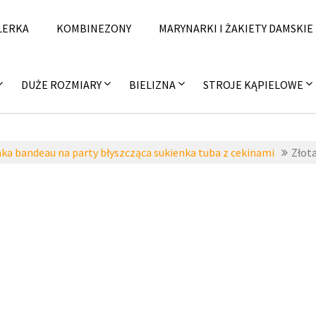
LERKA
KOMBINEZONY
MARYNARKI I ŻAKIETY DAMSKIE
DUŻE ROZMIARY
BIELIZNA
STROJE KĄPIELOWE
ka bandeau na party błyszcząca sukienka tuba z cekinami
Złota