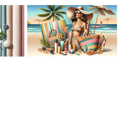
AĆ
LETNIA MODA PLAŻOWA: STROJE
KĄPIELOWE I AKCESORIA, KTÓRE
ATO
MUSISZ MIEĆ