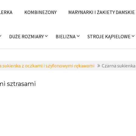
LERKA
KOMBINEZONY
MARYNARKI I ŻAKIETY DAMSKIE
DUŻE ROZMIARY
BIELIZNA
STROJE KĄPIELOWE
a sukienka z oczkami i szyfonowymi rękawami
Czarna sukienka
mi sztrasami