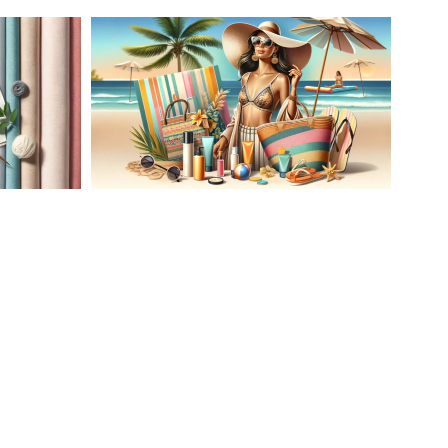
AĆ
LETNIA MODA PLAŻOWA: STROJE
KĄPIELOWE I AKCESORIA, KTÓRE
ATO
MUSISZ MIEĆ