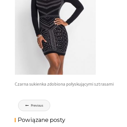
Czarna sukienka zdobiona połyskującymi sztrasami
Nawigacja
Previous
wpisu
Powiązane posty