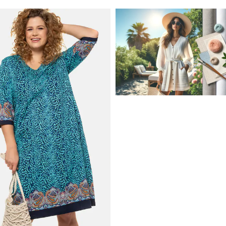
JAK STYLOWO PRZETRW
UPALNE DNI: NAJLEPSZE
MATERIAŁY I KROJE NA L