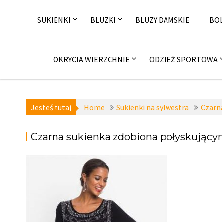
Skip
to
SUKIENKI
BLUZKI
BLUZY DAMSKIE
BO
content
OKRYCIA WIERZCHNIE
ODZIEŻ SPORTOWA
Jesteś tutaj
Home
Sukienki na sylwestra
Czarn
Czarna sukienka zdobiona połyskujący