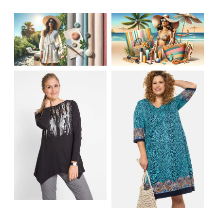
JAK STYLOWO
LETNIA MODA
PRZETRWAĆ UPALNE
PLAŻOWA: STROJE
DNI: NAJLEPSZE
KĄPIELOWE I
MATERIAŁY I KROJE
AKCESORIA, KTÓRE
NA LATO
MUSISZ MIEĆ
SHIRT BAWEŁNIANY