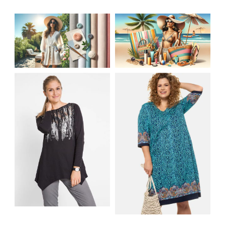
JAK STYLOWO
LETNIA MODA
PRZETRWAĆ UPALNE
PLAŻOWA: STROJE
DNI: NAJLEPSZE
KĄPIELOWE I
MATERIAŁY I KROJE
AKCESORIA, KTÓRE
NA LATO
MUSISZ MIEĆ
SHIRT BAWEŁNIANY