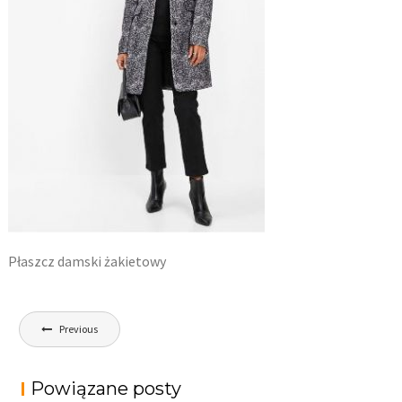
Płaszcz damski żakietowy
Nawigacja
Previous
wpisu
Powiązane posty