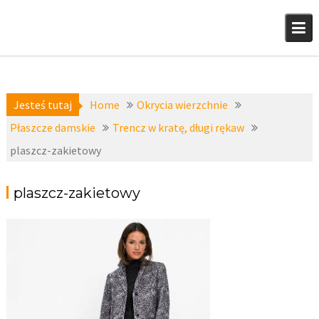
Skip
to
content
Jesteś tutaj
Home
Okrycia wierzchnie
Płaszcze damskie
Trencz w kratę, długi rękaw
plaszcz-zakietowy
plaszcz-zakietowy