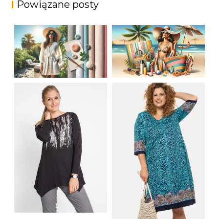
Powiązane posty
JAK STYLOWO
LETNIA MODA
PRZETRWAĆ UPALNE
PLAŻOWA: STROJE
DNI: NAJLEPSZE
KĄPIELOWE I
MATERIAŁY I KROJE
AKCESORIA, KTÓRE
NA LATO
MUSISZ MIEĆ