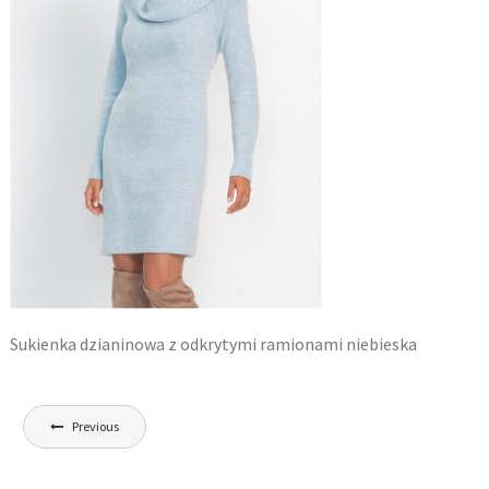
Sukienka dzianinowa z odkrytymi ramionami niebieska
Nawigacja
Previous
wpisu