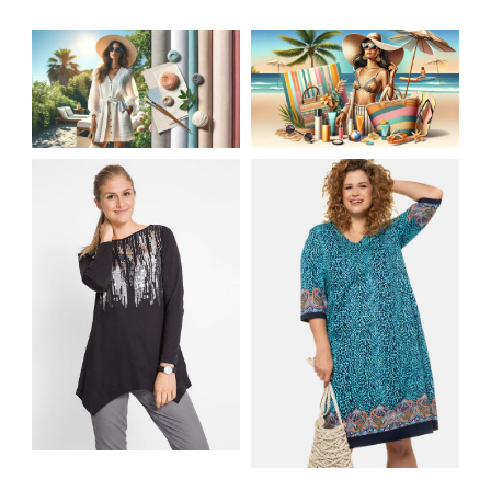
JAK STYLOWO
LETNIA MODA
PRZETRWAĆ UPALNE
PLAŻOWA: STROJE
DNI: NAJLEPSZE
KĄPIELOWE I
MATERIAŁY I KROJE
AKCESORIA, KTÓRE
NA LATO
MUSISZ MIEĆ
SHIRT BAWEŁNIANY