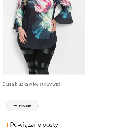
Długa bluzka w kwiatowy wzór
Nawigacja
Previous
wpisu
Powiązane posty