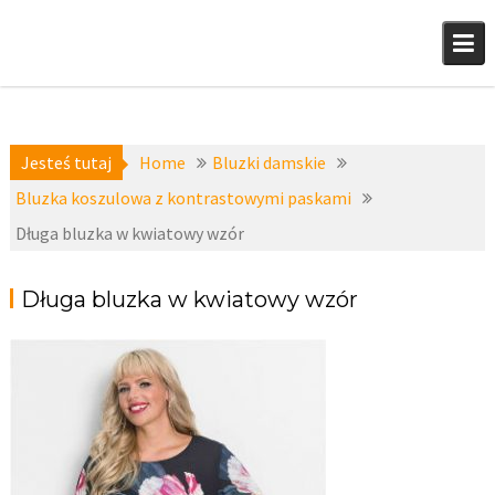
Skip
to
content
Jesteś tutaj
Home
Bluzki damskie
Bluzka koszulowa z kontrastowymi paskami
Długa bluzka w kwiatowy wzór
Długa bluzka w kwiatowy wzór