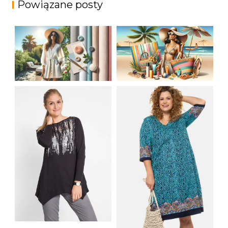
Powiązane posty
JAK STYLOWO
LETNIA MODA
PRZETRWAĆ UPALNE
PLAŻOWA: STROJE
DNI: NAJLEPSZE
KĄPIELOWE I
MATERIAŁY I KROJE
AKCESORIA, KTÓRE
NA LATO
MUSISZ MIEĆ