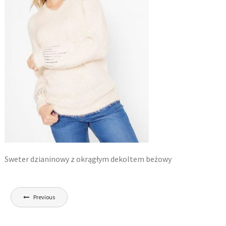
Sweter dzianinowy z okrągłym dekoltem beżowy
Nawigacja
Previous
wpisu