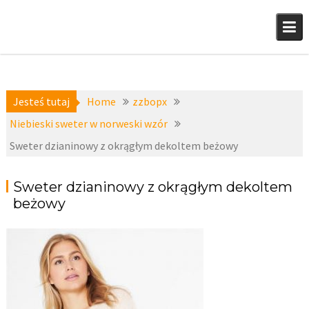
Skip
to
content
Jesteś tutaj
Home
zzbopx
Niebieski sweter w norweski wzór
Sweter dzianinowy z okrągłym dekoltem beżowy
Sweter dzianinowy z okrągłym dekoltem
beżowy