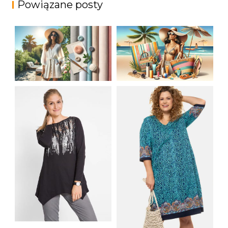
Powiązane posty
JAK STYLOWO
LETNIA MODA
PRZETRWAĆ UPALNE
PLAŻOWA: STROJE
DNI: NAJLEPSZE
KĄPIELOWE I
MATERIAŁY I KROJE
AKCESORIA, KTÓRE
NA LATO
MUSISZ MIEĆ