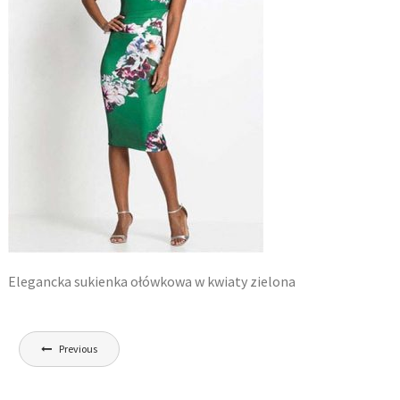
Elegancka sukienka ołówkowa w kwiaty zielona
Nawigacja
Previous
wpisu