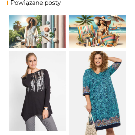
Powiązane posty
JAK STYLOWO
LETNIA MODA
PRZETRWAĆ UPALNE
PLAŻOWA: STROJE
DNI: NAJLEPSZE
KĄPIELOWE I
MATERIAŁY I KROJE
AKCESORIA, KTÓRE
NA LATO
MUSISZ MIEĆ