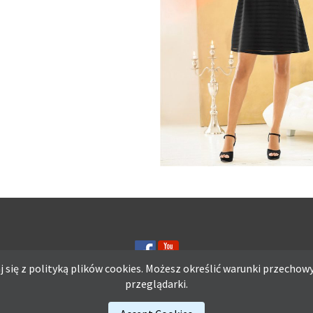
LETNIA CZARNA SUKIENK
KOKTAJLOWA
 się z polityką plików
cookies.
Możesz określić warunki przechowy
przeglądarki.
ię z polityką plików
cookies.
Możesz określić warunki przechowywania lub d