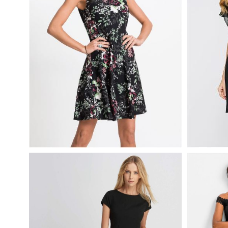
LETNIA SUKIENKA Z KORONKOWĄ
ZWIEWN
WSTAWKĄ CZARNA
WIECZO