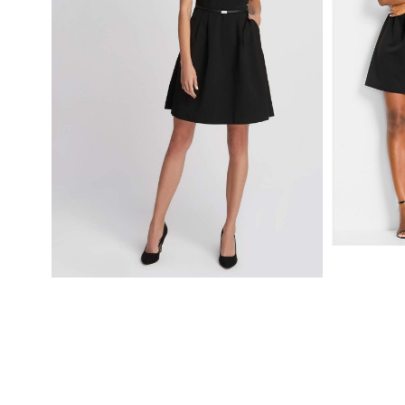
LETNIA 
ODSŁON
ELEGANCKA CZARNA SUKIENKA
ROZKLOSZOWANA