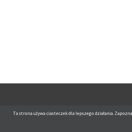
Ta strona używa ciasteczek dla lepszego działania. Zapoznaj
Ta strona używa ciasteczek dla lepszego działania. Zapoznaj s