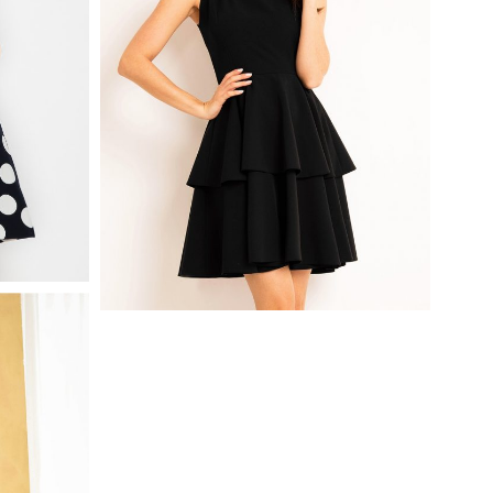
ROCHY
CZARNA SUKIENKA Z PODWÓJNĄ
FALBANKĄ NA LATO