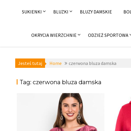
Skip
to
SUKIENKI
BLUZKI
BLUZY DAMSKIE
BO
content
OKRYCIA WIERZCHNIE
ODZIEŻ SPORTOWA
Jesteś tutaj
Home
czerwona bluza damska
Tag:
czerwona bluza damska