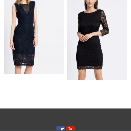
SUKIENKA Z
CZARNE SUKIENKI Z
KAMIENIAMI CZARNA
KORONKI
ROZKLOSZOWANE
MODNE SUKIENKI Z
MODNA SUKIENKA Z
KORONKI Z SIATECZKĄ
KORONKI ODKRYTE
PLECY CZARNA