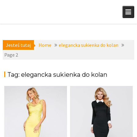
Skip
to
content
Jesteś tutaj
Home
elegancka sukienka do kolan
Page 2
Tag:
elegancka sukienka do kolan