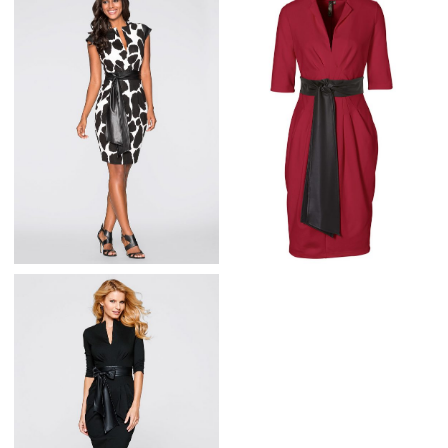
ELEGANCKA
DZIANINOWA
DOPASOWANA BIAŁO
SUKIENKA Z
CZARNA SUKIENKA
KIESZENIAMI
ELEGANCKA SUKIENKA
ELEGANCKA
OŁÓWKOWA Z
BORDOWA SUKIENKA
PASKIEM
Z KOKARDKĄ