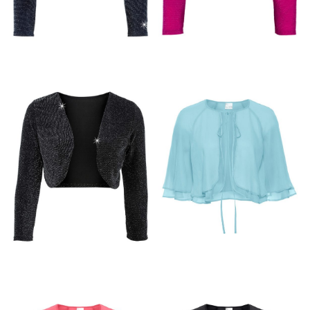
GRANATOWO
SREBRNE BŁYSZCZĄCE
RÓŻOWE BŁYSZCZĄCE
BOLERKO
BOLERKO
MIĘTOWE