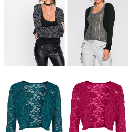
W GWIAZDKI SZARE
RĘKAWAMI
JASNO SZARE
CZARNE BOLERKO Z
BOLERKO WE WZORY
DŁUGIM RĘKAWEM