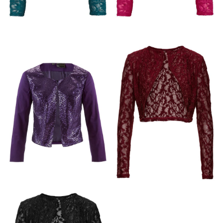
SZMARAGDOWE
ELEGANCKIE BOLERKO
ELEGANCKIE BOLERKO
KORONKOWE Z
KORONKOWE Z
CEKINAMI
CEKINAMI RÓŻOWE
BORDOWE
MODNE BOLERKO Z
KORONKOWE