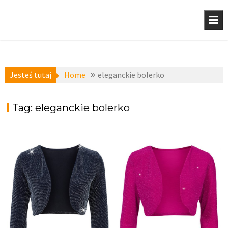
Skip
to
content
Jesteś tutaj
Home
eleganckie bolerko
Tag:
eleganckie bolerko