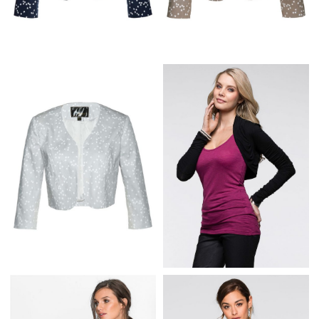
ELEGANCKIE BOLERKO
ELEGANCKIE BOLERKO
W GWIAZDKI
W GWIAZDKI
GRANATOWE
BRĄZOWE
CZARNE BOLERKO Z
ELEGANCKIE BOLERKO
MARSZCZONYMI