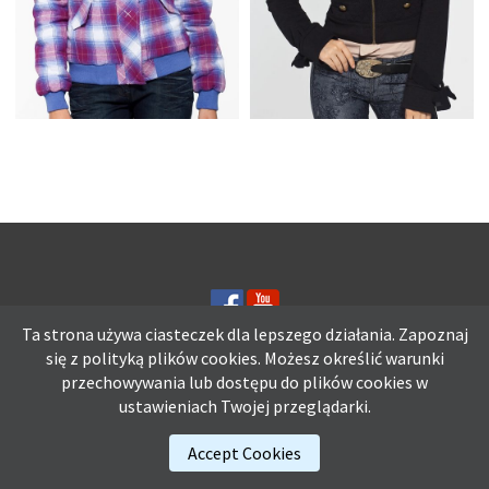
JESIENNA KURTKA
KURTKI JESIENNE
MŁODZIEŻOWA,
DAMSKIE, W KRATĘ
CZARNA
Ta strona używa ciasteczek dla lepszego działania. Zapoznaj
się z polityką plików
cookies.
Możesz określić warunki
przechowywania lub dostępu do plików cookies w
Ta strona używa ciasteczek dla lepszego działania. Zapoznaj się z
ustawieniach Twojej przeglądarki.
polityką plików
cookies.
Możesz określić warunki przechowywania lub
dostępu do plików cookies w ustawieniach Twojej przeglądarki.
Accept Cookies