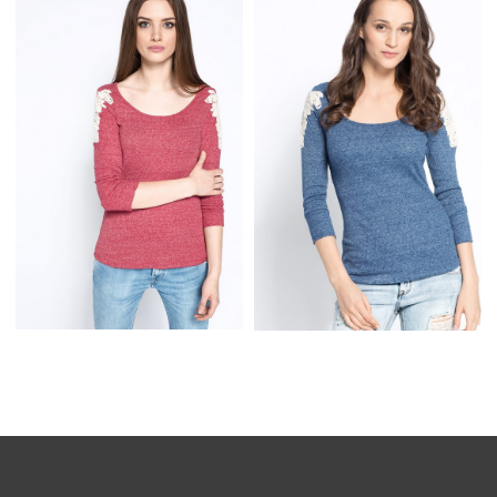
WZORZYSTA MODNA
GŁADKA BLUZKA
BLUZKA WYWIJANY
DAMSKA Z HAFTEM,
GOLF BAWEŁNA
SZARA
GŁADKA BLUZKA
GŁADKA BLUZKA
DAMSKA Z HAFTEM,
DAMSKA Z HAFTEM,
CZERWONA
NIEBIESKA