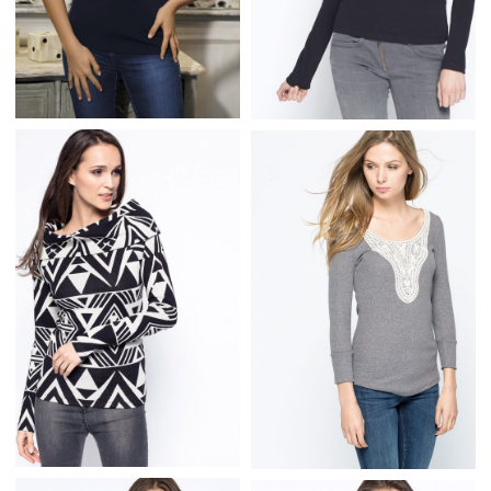
PROSTA BLUZKA
CZARNA MODNA
DAMSKA KRÓTKI
BLUZKA WYWIJANY
RĘKAW
GOLF BAWEŁNA