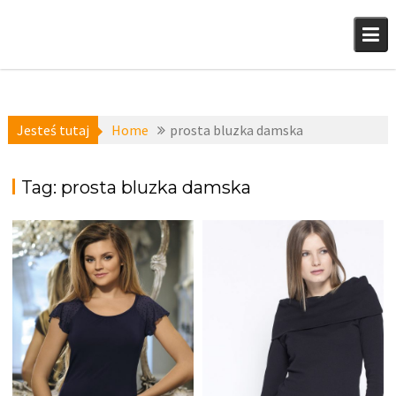
Skip
to
content
Jesteś tutaj
Home
prosta bluzka damska
Tag:
prosta bluzka damska