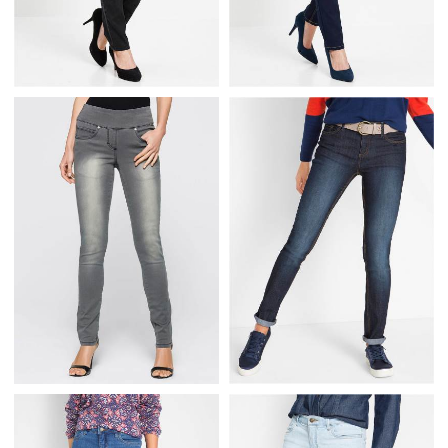
DŻINSY MEGASTRETCH
DŻINSY MEGASTRETCH
Z GUMKA W PASIE
Z GUMKA W PASIE
CZARNE
NIEBIESKIE
WYGODNE DŻINSY ZE
DŻINSY MEGASTRETCH
STRETCHEM SKINNY