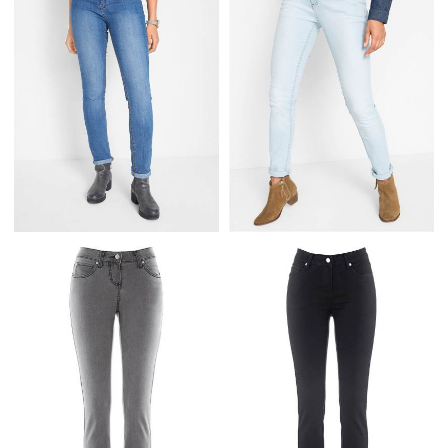
Z GUMKA W PASIE
RURKI
SZARE
CIEMNONIEBIESKIE
WYGODNE DŻINSY ZE
WYGODNE DŻINSY ZE
STRETCHEM SKINNY
STRETCHEM SKINNY
RURKI
RURKI NIEBIESKIE
JASNONIEBIESKIE