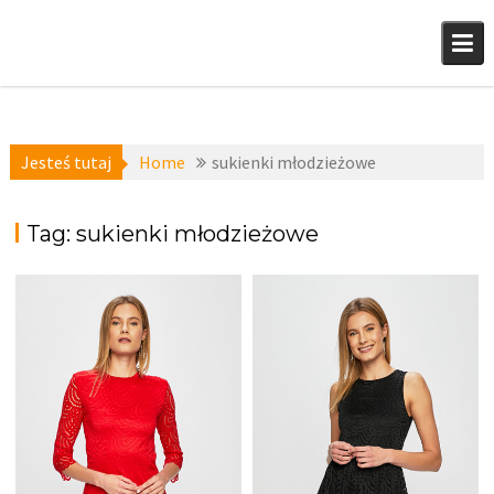
Skip
to
content
Jesteś tutaj
Home
sukienki młodzieżowe
Tag:
sukienki młodzieżowe