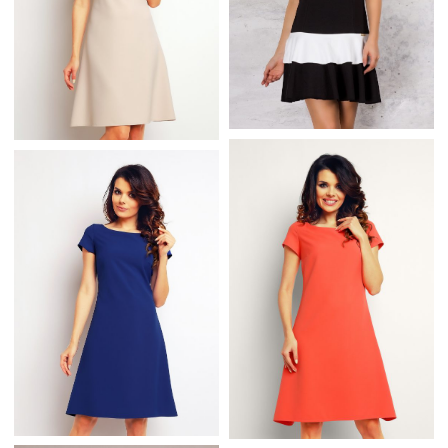
SUKIENKA TRAPEZ
LETNIA BAWEŁNIANA
BEŻOWA KRÓTKI
SUKIENKA Z FALBANKĄ
RĘKAW