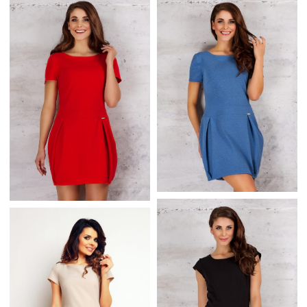
CHABROWA SUKIENKA
BIAŁA SUKIENKA
MŁODZIEŻOWA
KORONKOWA BEZ
ROZKLOSZOWANA
RĘKAWÓW
NIEBIESKA SUKIENKA
CZERWONA SUKIENKA
BOMBKA KRÓTKI
BOMBKA KRÓTKI
RĘKAW
RĘKAW