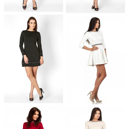
CZERWONA SUKIENKA
SZARA SUKIENKA
TRAPEZOWA DŁUGI
TRAPEZOWA DŁUGI
RĘKAW
RĘKAW
CZARNA SUKIENKA
TRAPEZOWA DŁUGI
SUKIENKA ECRU SZYTA
RĘKAW
Z KOŁA