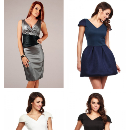
SUKIENKI TRAPEZOWE
TRAPEZOWE SUKIENKI
Z KRÓTKIM RĘAWEM
KRÓTKI RĘKAW
GRANATOWA
SREBRNA SUKIENKA
SUKIENKA BOMBKA NA
WIZYTOWA MIDI
WESELE I NA CO DZIEŃ