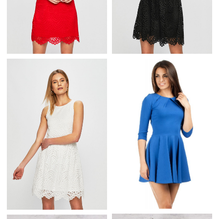
CZERWONA SUKIENKA
CZARNA SUKIENKA
KORONKOWA Z
KORONKOWA BEZ
RĘKAWAMI
RĘKAWÓW