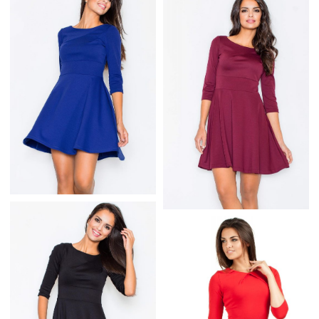
TRAPEZOWA
SUKIENKA Z TIULOWĄ
TRAPEZOWA
WSTAWKĄ SZARA
SUKIENKA Z TIULOWĄ
WSTAWKĄ CZARNA
ROZKLOSZOWANA
NIEBIESKA SUKIENKA
ROZKLOSZOWANA
BORDOWA SUKIENKA