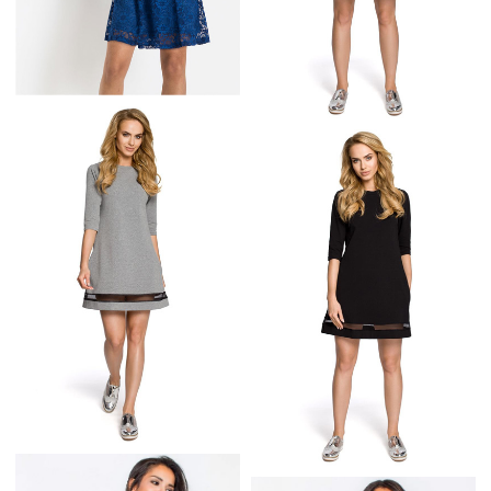
NIEBIESKA
KORONKOWA
TRAPEZOWA
SUKIENKA NA WESELE
SUKIENKA Z TIULOWĄ
WSTAWKĄ BŁĘKITNA