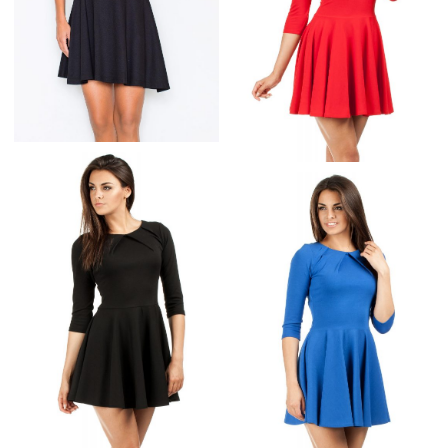
ŚLICZNA CZARNA
CZERWONA SUKIENKA
ZWIEWNA SUKIENKA
MŁODZIEŻOWA LUŹNY
DÓŁ