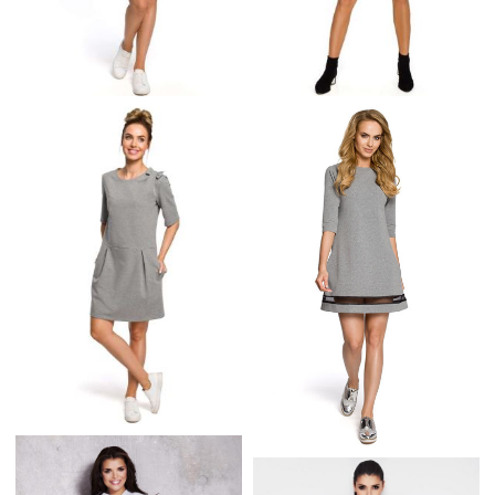
BAWEŁNIANA
ROZKLOSZOWANA
LUŹNA SUKIENKA
SUKIENKA Z
SPORTOWA Z
DEKOLTEM NA
DEKOLTEM V SZARA
PLECACH SZARA M419
M403
SUKIENKA Z DZIANINY
DRESOWEJ Z