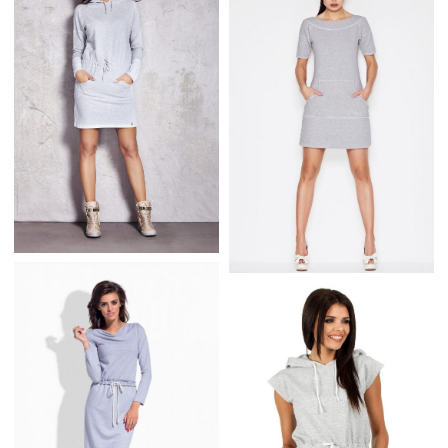
OBNIŻONĄ TALIĄ
TRAPEZOWA
SZARA M422
SUKIENKA Z TIULOWĄ
WSTAWKĄ SZARA
SZARA DRESOWA
SUKIENKA Z
KAPTUREM
SZARA DRESOWA
SUKIENKA KANGURKA