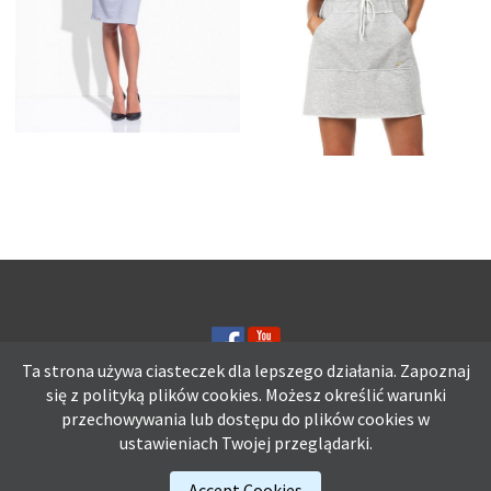
SZARA SUKIENKA
SZARA SUKIENKA
DRESOWA Z DŁUGIM
DRESOWA Z
RĘKAWEM
KAPTUREM LETNIE
SUKIENKI SPORTOWE
Ta strona używa ciasteczek dla lepszego działania. Zapoznaj
się z polityką plików
cookies.
Możesz określić warunki
przechowywania lub dostępu do plików cookies w
Ta strona używa ciasteczek dla lepszego działania. Zapoznaj się z
ustawieniach Twojej przeglądarki.
polityką plików
cookies.
Możesz określić warunki przechowywania lub
dostępu do plików cookies w ustawieniach Twojej przeglądarki.
Accept Cookies