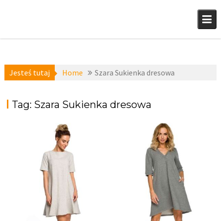
Skip
to
content
Jesteś tutaj
Home
Szara Sukienka dresowa
Tag:
Szara Sukienka dresowa