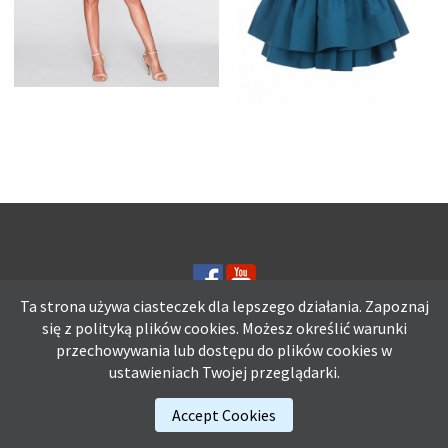
ELEGANCKA
SZMARAGDOWA
SZMARAGDOWA
SUKIENKA Z
SUKIENKA DO KOLAN
FALBANKAMI I
SIATECZKĄ
Ta strona używa ciasteczek dla lepszego działania. Zapoznaj
się z polityką plików
cookies.
Możesz określić warunki
przechowywania lub dostępu do plików cookies w
Ta strona używa ciasteczek dla lepszego działania. Zapoznaj się z
ustawieniach Twojej przeglądarki.
polityką plików
cookies.
Możesz określić warunki przechowywania lub
dostępu do plików cookies w ustawieniach Twojej przeglądarki.
Accept Cookies