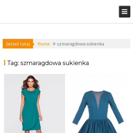
Skip
to
content
Jesteś tutaj
Home
szmaragdowa sukienka
Tag:
szmaragdowa sukienka