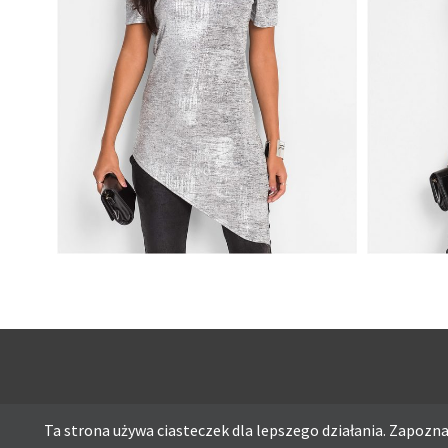
ASYMETRYCZNA BLUZKA TUNIKA
ASYMETR
SREBRNA
METALIC
Ta strona używa ciasteczek dla lepszego działania. Zapoznaj