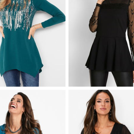
AWEŁNIANY Z DŁUGIMI
SHIRT KORONKOWY DŁU
I CEKINAMI ZIELONY
RĘKAW CZARNY