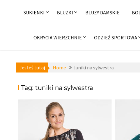
Skip
to
SUKIENKI
BLUZKI
BLUZY DAMSKIE
BO
content
OKRYCIA WIERZCHNIE
ODZIEŻ SPORTOWA
Jesteś tutaj
Home
tuniki na sylwestra
Tag:
tuniki na sylwestra