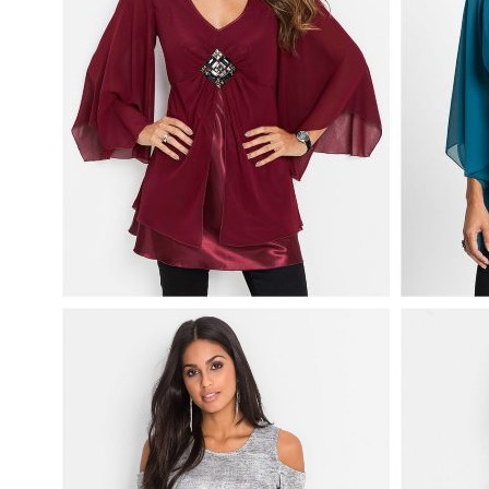
TUNIKA
TUNIKA WIECZOROWA Z
APLIKAC
APLIKACJĄ Z PRZODU BORDOWA
ZIELONA