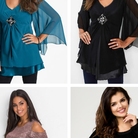
 WIECZOROWA Z
JĄ Z PRZODU NIEBIESKO
TUNIKA WIECZOROWA Z
APLIKACJĄ Z PRZODU C