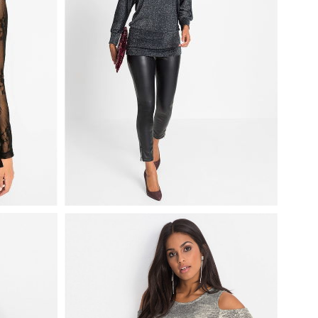
CZARNO SREBRNA BLUZKA Z
GI
DŁUGIM RĘKAWEM NA
WIECZORNE WYJŚCIA