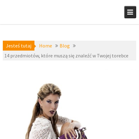
Skip
to
content
Jesteś tutaj
Home
Blog
14 przedmiotów, które muszą się znaleźć w Twojej torebce
Blog
,
10 sierpnia
Moda
2016
damska
fashion4u.pl