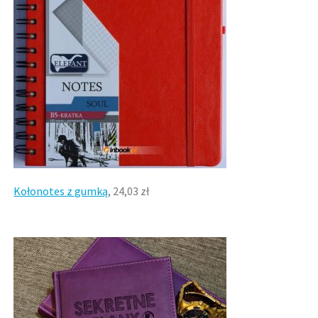
Kołonotes z gumką
, 24,03 zł