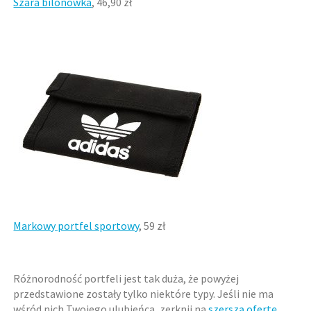
Szara bilonówka
, 46,90 zł
Markowy portfel sportowy
, 59 zł
Różnorodność portfeli jest tak duża, że powyżej
przedstawione zostały tylko niektóre typy. Jeśli nie ma
wśród nich Twojego ulubieńca, zerknij na
szerszą ofertę
.