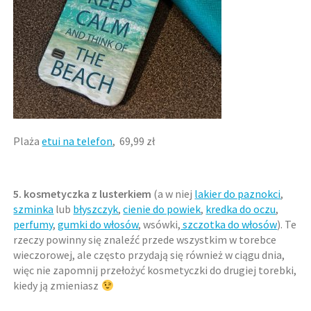
Plaża
etui na telefon
, 69,99 zł
5. kosmetyczka z lusterkiem
(a w niej
lakier do paznokci
,
szminka
lub
błyszczyk
,
cienie do powiek
,
kredka do oczu
,
perfumy
,
gumki do włosów
, wsówki,
szczotka do włosów
). Te
rzeczy powinny się znaleźć przede wszystkim w torebce
wieczorowej, ale często przydają się również w ciągu dnia,
więc nie zapomnij przełożyć kosmetyczki do drugiej torebki,
kiedy ją zmieniasz