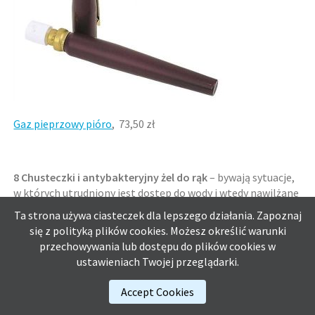
Gaz pieprzowy pióro
, 73,50 zł
8 Chusteczki i antybakteryjny żel do rąk
– bywają sytuacje,
w których utrudniony jest dostęp do wody i wtedy nawilżane
chusteczki oraz antybakteryjny żel do rąk okazują się
Ta strona używa ciasteczek dla lepszego działania. Zapoznaj
niezastąpione (choćby wtedy, gdy zjesz coś szybkiego na
się z polityką plików
cookies.
Możesz określić warunki
mieście lub pobrudzisz się dolewając oleju do samochodu).
przechowywania lub dostępu do plików cookies w
ustawieniach Twojej przeglądarki.
Accept Cookies