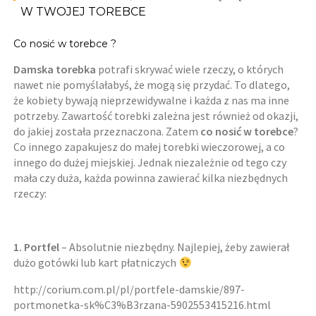
W TWOJEJ TOREBCE
Co nosić w torebce ?
Damska torebka
potrafi skrywać wiele rzeczy, o których
nawet nie pomyślałabyś, że mogą się przydać. To dlatego,
że kobiety bywają nieprzewidywalne i każda z nas ma inne
potrzeby. Zawartość torebki zależna jest również od okazji,
do jakiej została przeznaczona. Zatem
co nosić w torebce
?
Co innego zapakujesz do małej torebki wieczorowej, a co
innego do dużej miejskiej. Jednak niezależnie od tego czy
mała czy duża, każda powinna zawierać kilka niezbędnych
rzeczy:
1. Portfel
– Absolutnie niezbędny. Najlepiej, żeby zawierał
dużo gotówki lub kart płatniczych
http://corium.com.pl/pl/portfele-damskie/897-
portmonetka-sk%C3%B3rzana-5902553415216.html