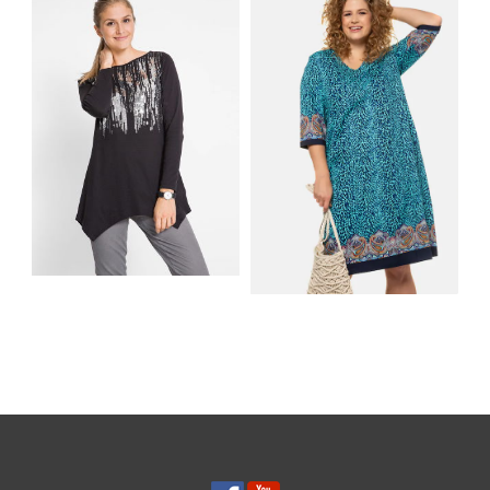
MATERIAŁY I KROJE
AKCESORIA, KTÓRE
NA LATO
MUSISZ MIEĆ
SHIRT BAWEŁNIANY
Z DŁUGIMI BOKAMI I
SUKIENKA Z
CEKINAMI CZARNY
DŻERSEJU PLUS SIZE