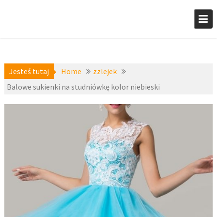
Skip
to
content
Jesteś tutaj
Home
zzlejek
Balowe sukienki na studniówkę kolor niebieski
a-
22 sierpnia
niedostepne
,
2016
zzlejek
fashion4u.pl