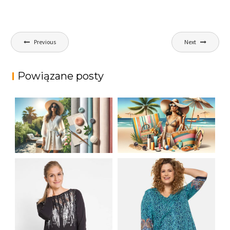
Nawigacja
Previous
Next
wpisu
Powiązane posty
JAK STYLOWO
LETNIA MODA
PRZETRWAĆ UPALNE
PLAŻOWA: STROJE
DNI: NAJLEPSZE
KĄPIELOWE I
MATERIAŁY I KROJE
AKCESORIA, KTÓRE
NA LATO
MUSISZ MIEĆ