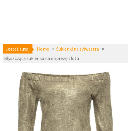
Jesteś tutaj
Home
Sukienki na sylwestra
Błyszcząca sukienka na imprezę złota
Sukienki
2 grudnia
na sylwestra
,
2017
z-bodyflirt
,
zzbopx
fashion4u.pl