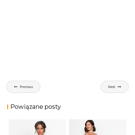
Nawigacja
Previous
Next
wpisu
Powiązane posty