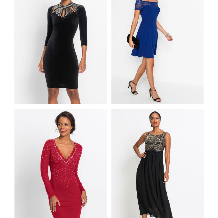
ASMAITNA SUKIENKA
WIECZOROWA Z
KOKTAJLOWA
WYCIĘCIAMI W
SUKIENKA ODKRYTE
DEKOLCIE
RAMIONA NIEBIESKA