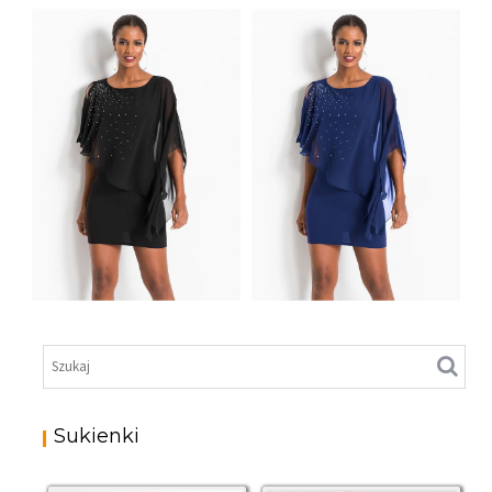
WIECZOROWA
DŁUGA SUKIENKA
POŁYSKUJĄCA
WIECZOROWA Z
CZERWONA
POŁYSKIEM
MINI SUKIENKA
MINI SUKIENKA
WIECZOROWA
WIECZOROWA
POŁYSKUJĄCA
POŁYSKUJĄCA
CZARNA
NIEBIESKA
Sukienki