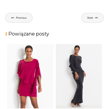
Nawigacja
Previous
Next
wpisu
Powiązane posty
MINI SUKIENKA