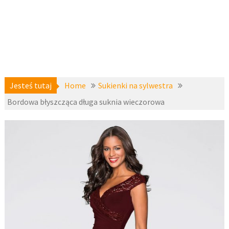
Jesteś tutaj
Home
Sukienki na sylwestra
Bordowa błyszcząca długa suknia wieczorowa
sukienki
6 września
na
2018
studniówkę
,
Sukienki na
fashion4u.pl
sylwestra
,
zzbopx