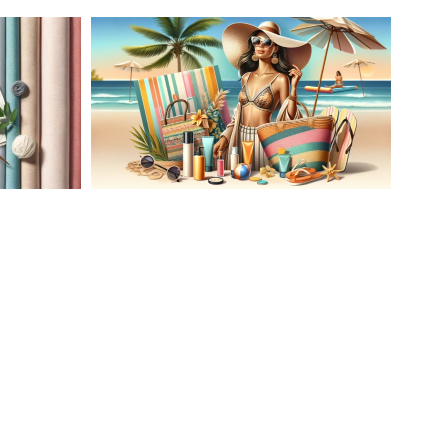
AĆ
LETNIA MODA PLAŻOWA: STROJE
KĄPIELOWE I AKCESORIA, KTÓRE
ATO
MUSISZ MIEĆ