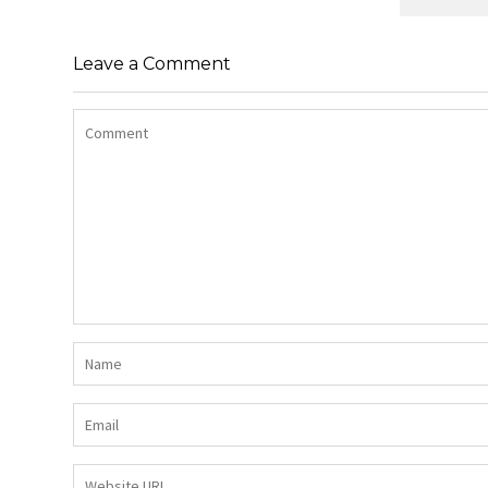
SHIRT BAWEŁNIANY Z DŁUGIMI
BOKAMI I CEKINAMI CZARNY
Leave a Comment
SUKIENK