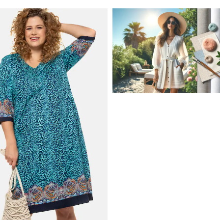
JAK STYLOWO PRZETRW
UPALNE DNI: NAJLEPSZE
MATERIAŁY I KROJE NA L