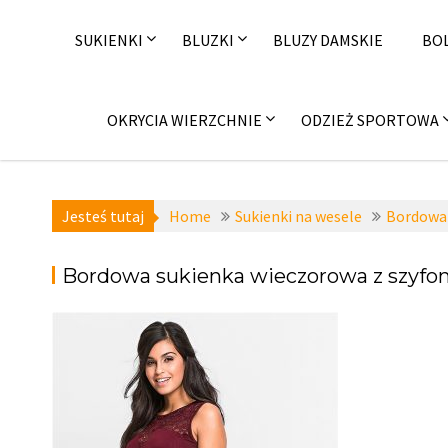
Skip
to
SUKIENKI
BLUZKI
BLUZY DAMSKIE
BO
content
OKRYCIA WIERZCHNIE
ODZIEŻ SPORTOWA
Jesteś tutaj
Home
Sukienki na wesele
Bordowa 
Bordowa sukienka wieczorowa z szyf