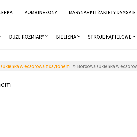
LERKA
KOMBINEZONY
MARYNARKI I ŻAKIETY DAMSKIE
DUŻE ROZMIARY
BIELIZNA
STROJE KĄPIELOWE
sukienka wieczorowa z szyfonem
Bordowa sukienka wieczoro
onem