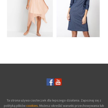
BRZOSKWINIOWA
ASYMETRYCZNA
NIEBIESKA SUKIENKA
ZWIEWNA SUKIENKA
ZE WZOREM Z
NA LATO
KOŁNIERZYKIEM
Ta strona używa ciasteczek dla lepszego działania. Zapoznaj się z
polityką plików
cookies.
Możesz określić warunki przechowywania lub