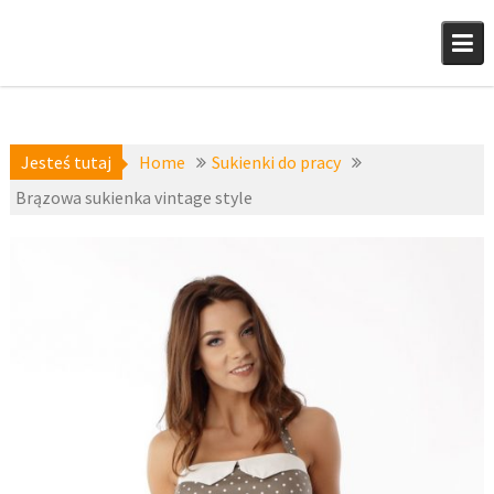
Skip
to
content
Jesteś tutaj
Home
Sukienki do pracy
Brązowa sukienka vintage style
13 września
Eleganckie
2017
sukienki
,
Sukienki do
fashion4u.pl
pracy
,
zzava