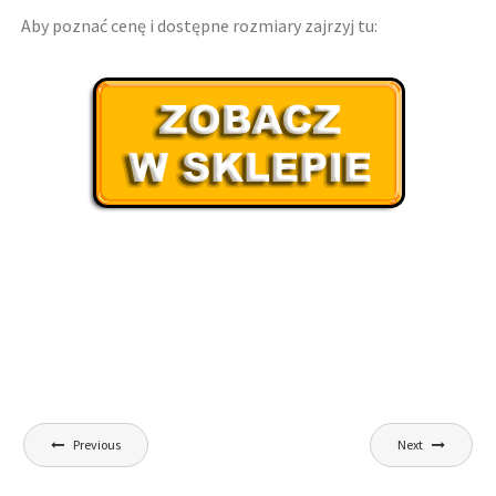
Aby poznać cenę i dostępne rozmiary zajrzyj tu:
Nawigacja
Previous
Next
wpisu