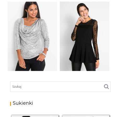
SHIRT BAWEŁNIANY
SHIRT BAWEŁNIANY
Z DŁUGIMI BOKAMI I
Z DŁUGIMI BOKAMI I
CEKINAMI ZIELONY
CEKINAMI CZARNY
BŁYSZCZĄCA
SREBRNA BLUZKA
SHIRT KORONKOWY
WIECZOROWA
DŁUGI RĘKAW
DEKOLT WODA
CZARNY
Sukienki