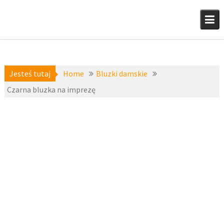
Skip
to
content
Jesteś tutaj
Home
Bluzki damskie
Czarna bluzka na imprezę