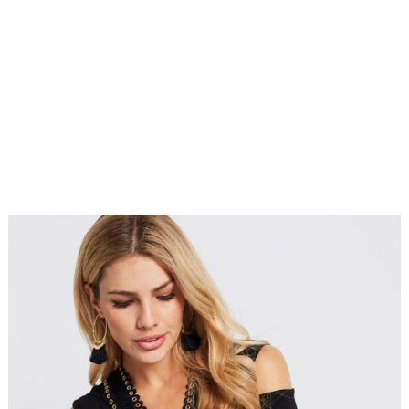
Bluzki
17 kwietnia
damskie
,
2018
Bluzki długi
rękaw
,
fashion4u.pl
zzbopx