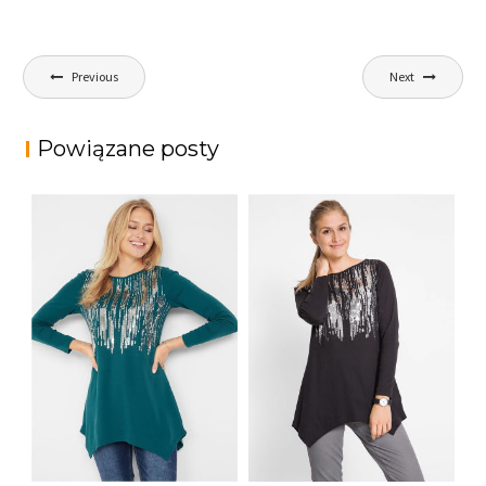
Nawigacja
Previous
Next
wpisu
Powiązane posty