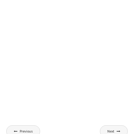
Nawigacja
Previous
Next