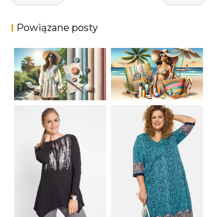
wpisu
Powiązane posty
JAK STYLOWO
LETNIA MODA
PRZETRWAĆ UPALNE
PLAŻOWA: STROJE
DNI: NAJLEPSZE
KĄPIELOWE I
MATERIAŁY I KROJE
AKCESORIA, KTÓRE
NA LATO
MUSISZ MIEĆ