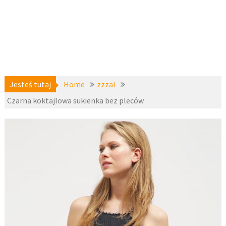
Jesteś tutaj
Home
zzzal
Czarna koktajlowa sukienka bez pleców
a-
25 lipca
niedostepne
,
2017
zzzal
fashion4u.pl