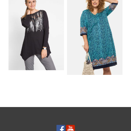
MATERIAŁY I KROJE
AKCESORIA, KTÓRE
NA LATO
MUSISZ MIEĆ
SHIRT BAWEŁNIANY
Z DŁUGIMI BOKAMI I
SUKIENKA Z
CEKINAMI CZARNY
DŻERSEJU PLUS SIZE