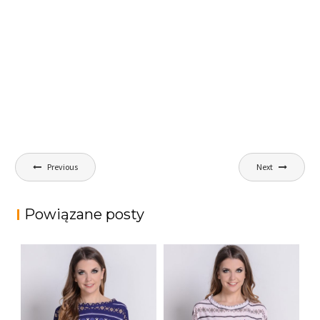
Nawigacja
Previous
Next
wpisu
Powiązane posty