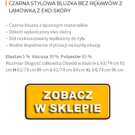
CZARNA STYLOWA BLUZKA BEZ RĘKAWÓW Z
LAMÓWKĄ Z EKO-SKÓRY
– Czarna bluzka z łączonych materiałów
– Dekolt wykończony eko-skórą
– Dół rozkloszowany wydłużony do tyłu
– Modne dopełnienie stylizacji na każdą okazję
Elastan
5 %
Viscosa
30 %
Polyester
65 %
Rozmiar Długość całkowita Obwód w biuście
L
63/74 cm 92
cm
M
62/74 cm 88 cm
S
61/74 cm 84 cm
XL
64/74 cm 96 cm