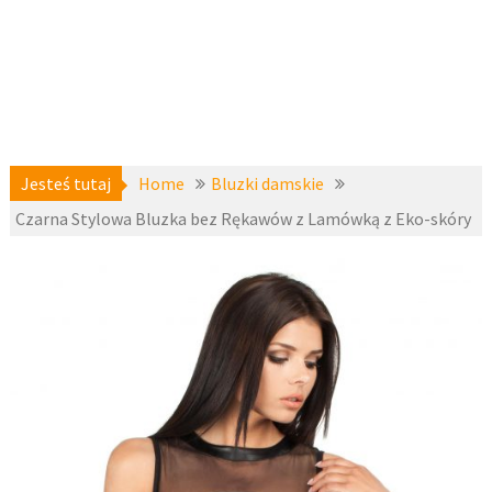
Jesteś tutaj
Home
Bluzki damskie
Czarna Stylowa Bluzka bez Rękawów z Lamówką z Eko-skóry
Bluzki
5 stycznia
damskie
,
2017
Bluzki i topy
krótki rękaw
,
fashion4u.pl
zznai