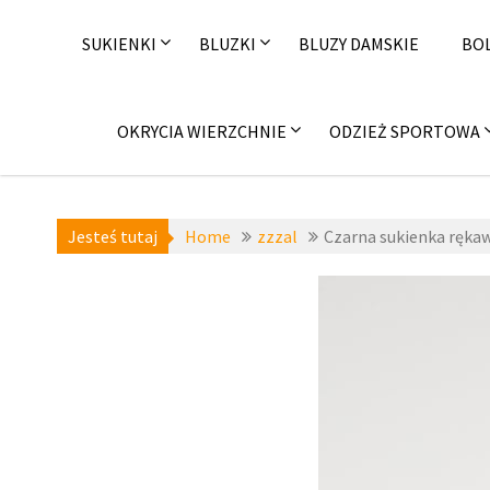
Skip
to
SUKIENKI
BLUZKI
BLUZY DAMSKIE
BO
content
OKRYCIA WIERZCHNIE
ODZIEŻ SPORTOWA
Jesteś tutaj
Home
zzzal
Czarna sukienka rękawy
a-niedostepne
,