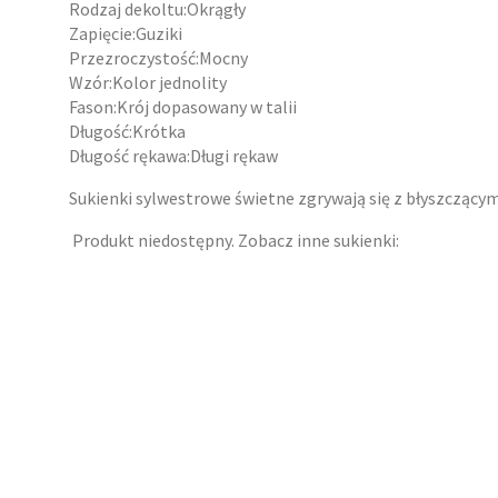
Rodzaj dekoltu:Okrągły
Zapięcie:Guziki
Przezroczystość:Mocny
Wzór:Kolor jednolity
Fason:Krój dopasowany w talii
Długość:Krótka
Długość rękawa:Długi rękaw
Sukienki sylwestrowe świetne zgrywają się z błyszczącymi
Produkt niedostępny. Zobacz inne sukienki: