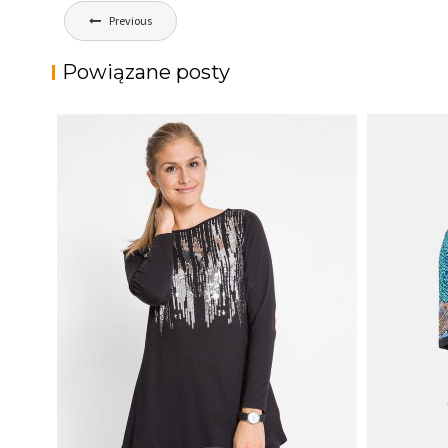
Nawigacja
Previous
wpisu
Powiązane posty