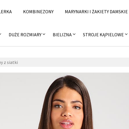
LERKA
KOMBINEZONY
MARYNARKI I ŻAKIETY DAMSKIE
DUŻE ROZMIARY
BIELIZNA
STROJE KĄPIELOWE
 z siatki
zzzal
11 
fashi