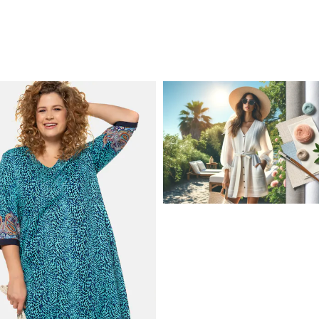
JAK STYLOWO PRZETRW
UPALNE DNI: NAJLEPSZE
MATERIAŁY I KROJE NA L