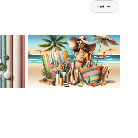
Next
AĆ
LETNIA MODA PLAŻOWA: STROJE
KĄPIELOWE I AKCESORIA, KTÓRE
ATO
MUSISZ MIEĆ