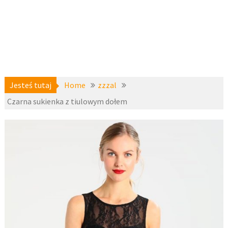
Jesteś tutaj
Home
zzzal
Czarna sukienka z tiulowym dołem
a-
4 listopada
niedostepne
,
2017
zzzal
fashion4u.pl