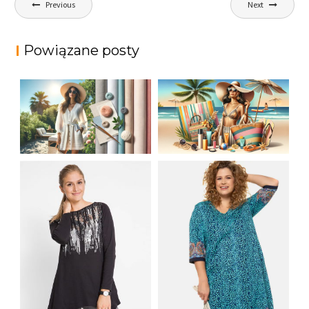
Previous
Next
wpisu
Powiązane posty
JAK STYLOWO
LETNIA MODA
PRZETRWAĆ UPALNE
PLAŻOWA: STROJE
DNI: NAJLEPSZE
KĄPIELOWE I
MATERIAŁY I KROJE
AKCESORIA, KTÓRE
NA LATO
MUSISZ MIEĆ