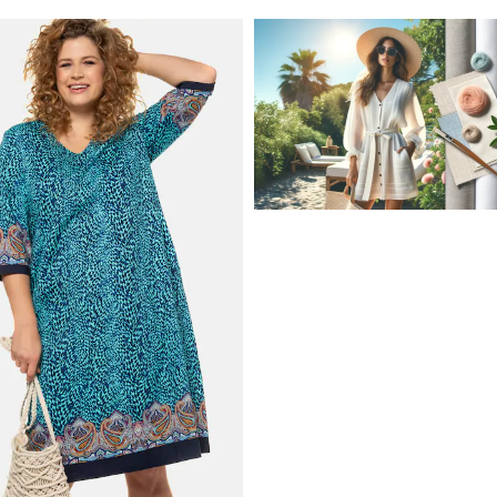
JAK STYLOWO PRZETRW
UPALNE DNI: NAJLEPSZE
MATERIAŁY I KROJE NA L