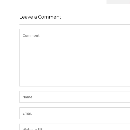
SHIRT BAWEŁNIANY Z DŁUGIMI
BOKAMI I CEKINAMI CZARNY
Leave a Comment
SUKIENK