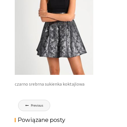
czarno srebrna sukienka koktajlowa
Nawigacja
Previous
wpisu
Powiązane posty