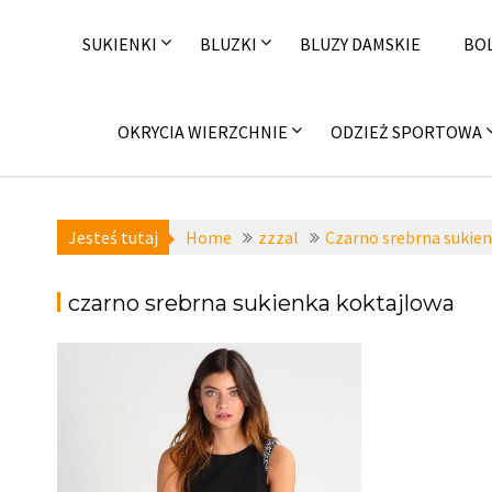
Skip
to
SUKIENKI
BLUZKI
BLUZY DAMSKIE
BO
content
OKRYCIA WIERZCHNIE
ODZIEŻ SPORTOWA
Jesteś tutaj
Home
zzzal
Czarno srebrna sukie
czarno srebrna sukienka koktajlowa