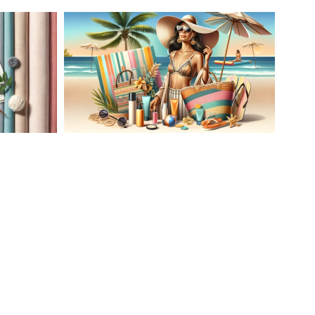
AĆ
LETNIA MODA PLAŻOWA: STROJE
KĄPIELOWE I AKCESORIA, KTÓRE
ATO
MUSISZ MIEĆ