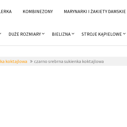
LERKA
KOMBINEZONY
MARYNARKI I ŻAKIETY DAMSKIE
DUŻE ROZMIARY
BIELIZNA
STROJE KĄPIELOWE
nka koktajlowa
czarno srebrna sukienka koktajlowa