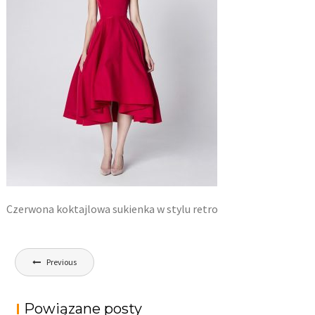
Czerwona koktajlowa sukienka w stylu retro
Nawigacja
Previous
wpisu
Powiązane posty