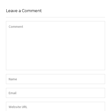
Z DŁUGIMI BOKAMI I
SUKIENKA Z
CEKINAMI CZARNY
Leave a Comment
DŻERSEJU PLUS SIZE