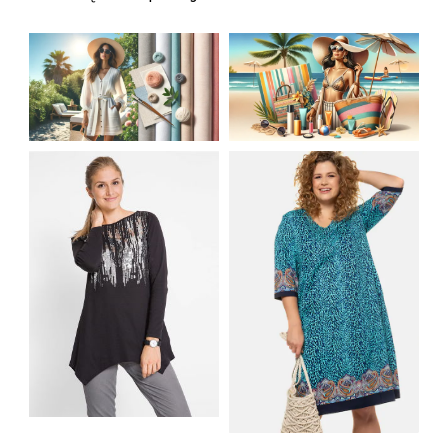
JAK STYLOWO
LETNIA MODA
PRZETRWAĆ UPALNE
PLAŻOWA: STROJE
DNI: NAJLEPSZE
KĄPIELOWE I
MATERIAŁY I KROJE
AKCESORIA, KTÓRE
NA LATO
MUSISZ MIEĆ
SHIRT BAWEŁNIANY