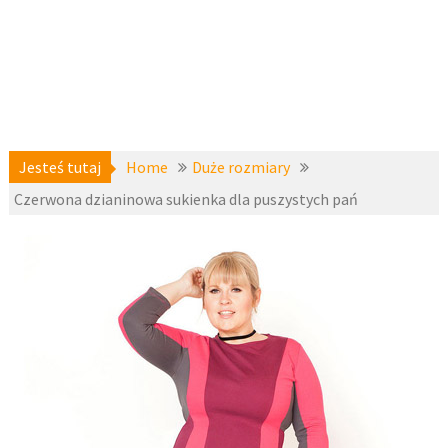
Jesteś tutaj
Home
Duże rozmiary
Czerwona dzianinowa sukienka dla puszystych pań
Duże
15
rozmiary
,
kwietnia 2018
Sukienki
plus size
,
fashion4u.pl
zzbopx