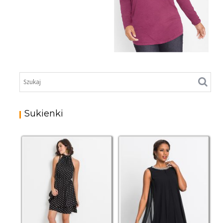
SHIRT Z WISKOZY Z
DŁUGIM RĘKAWEM I
DRAPOWANEM
Sukienki