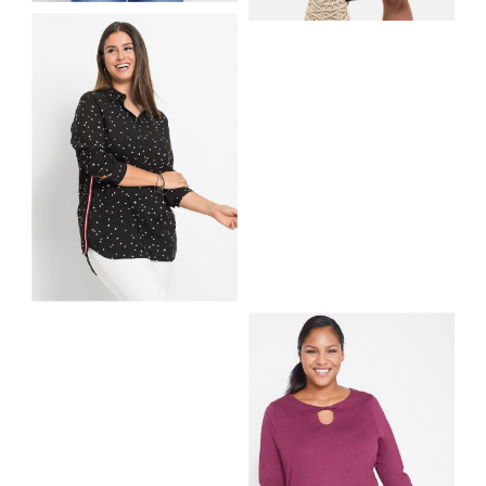
I NADRUKIEM Z
MOTYWEM
SUKIENKA Z
PŁATKÓW ŚNIEGU
DŻERSEJU PLUS SIZE
BLUZKA KOSZULOWA
Z KONTRASTOWYMI
PASKAMI