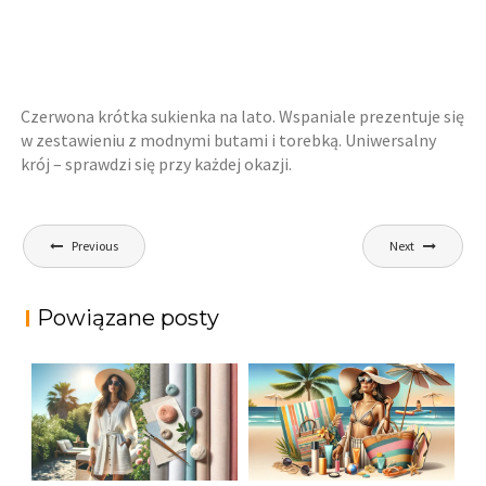
Czerwona krótka sukienka na lato. Wspaniale prezentuje się
w zestawieniu z modnymi butami i torebką. Uniwersalny
krój – sprawdzi się przy każdej okazji.
Nawigacja
Previous
Next
wpisu
Powiązane posty
JAK STYLOWO
LETNIA MODA
PRZETRWAĆ UPALNE
PLAŻOWA: STROJE