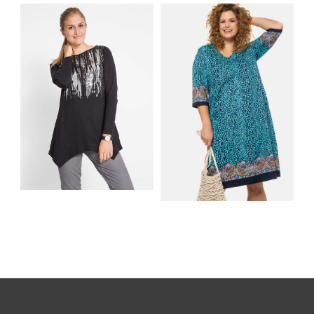
DNI: NAJLEPSZE
KĄPIELOWE I
MATERIAŁY I KROJE
AKCESORIA, KTÓRE
NA LATO
MUSISZ MIEĆ
SHIRT BAWEŁNIANY
Z DŁUGIMI BOKAMI I
SUKIENKA Z
CEKINAMI CZARNY
DŻERSEJU PLUS SIZE