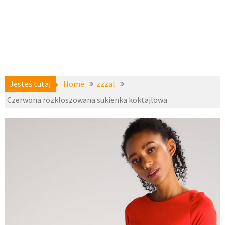
Jesteś tutaj
Home
zzzal
Czerwona rozkloszowana sukienka koktajlowa
a-
6 kwietnia
niedostepne
,
2017
zzzal
fashion4u.pl