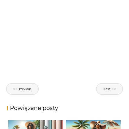
Nawigacja
Previous
Next
wpisu
Powiązane posty