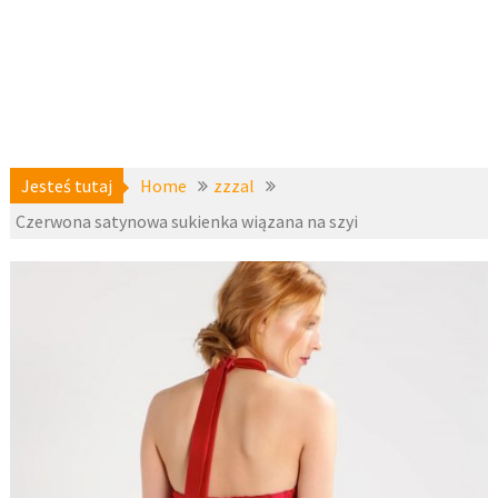
Jesteś tutaj
Home
zzzal
Czerwona satynowa sukienka wiązana na szyi
a-
30 maja
niedostepne
,
2017
zzzal
fashion4u.pl