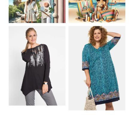
JAK STYLOWO
LETNIA MODA
PRZETRWAĆ UPALNE
PLAŻOWA: STROJE
DNI: NAJLEPSZE
KĄPIELOWE I
MATERIAŁY I KROJE
AKCESORIA, KTÓRE
NA LATO
MUSISZ MIEĆ
SHIRT BAWEŁNIANY
Z DŁUGIMI BOKAMI I
SUKIENKA Z
CEKINAMI CZARNY
DŻERSEJU PLUS SIZE