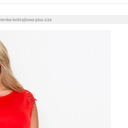
ienka koktajlowa plus size
16 kwietnia 2018
fashion4u.pl