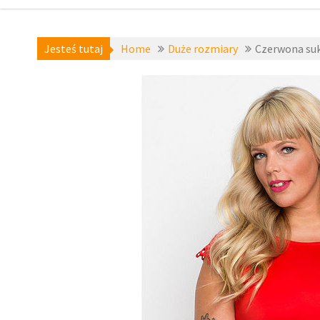
Jesteś tutaj
Home
Duże rozmiary
Czerwona suk
Duże rozmiary
,
Sukienki plus size
,
zzbopx