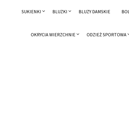
Skip
to
SUKIENKI
BLUZKI
BLUZY DAMSKIE
BO
content
OKRYCIA WIERZCHNIE
ODZIEŻ SPORTOWA