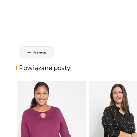
Nawigacja
Previous
wpisu
Powiązane posty