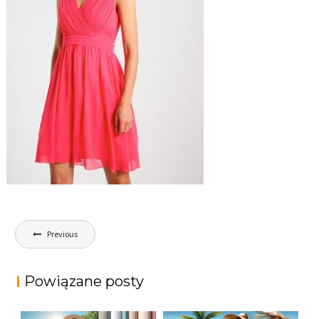
Nawigacja
Previous
wpisu
Powiązane posty