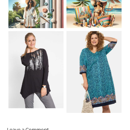
JAK STYLOWO
LETNIA MODA
PRZETRWAĆ UPALNE
PLAŻOWA: STROJE
DNI: NAJLEPSZE
KĄPIELOWE I
MATERIAŁY I KROJE
AKCESORIA, KTÓRE
NA LATO
MUSISZ MIEĆ
SHIRT BAWEŁNIANY
Z DŁUGIMI BOKAMI I
SUKIENKA Z
CEKINAMI CZARNY
Leave a Comment