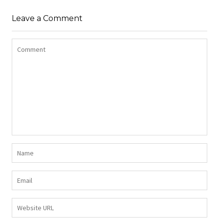
Z DŁUGIMI BOKAMI I
SUKIENKA Z
CEKINAMI CZARNY
Leave a Comment
DŻERSEJU PLUS SIZE