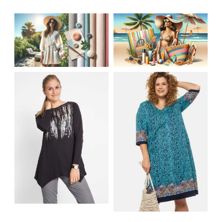
JAK STYLOWO
LETNIA MODA
PRZETRWAĆ UPALNE
PLAŻOWA: STROJE
DNI: NAJLEPSZE
KĄPIELOWE I
MATERIAŁY I KROJE
AKCESORIA, KTÓRE
NA LATO
MUSISZ MIEĆ
SHIRT BAWEŁNIANY