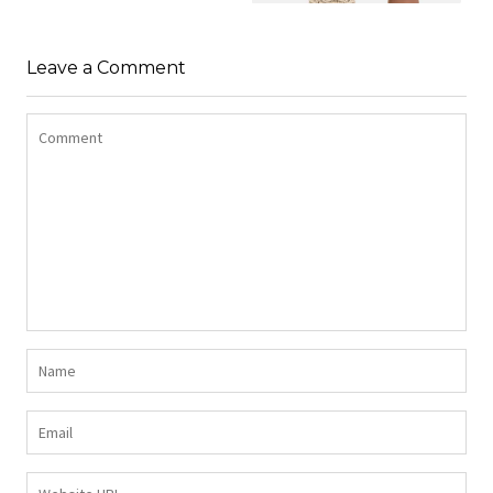
SHIRT BAWEŁNIANY
Z DŁUGIMI BOKAMI I
SUKIENKA Z
CEKINAMI CZARNY
Leave a Comment
DŻERSEJU PLUS SIZE