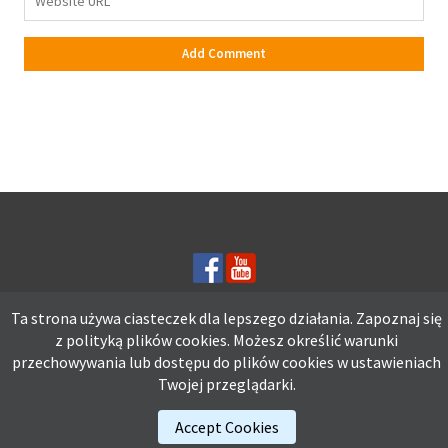
Ta strona używa ciasteczek dla lepszego działania. Zapoznaj się
z polityką plików
cookies.
Możesz określić warunki
Ta strona używa ciasteczek dla lepszego działania. Zapoznaj się z
przechowywania lub dostępu do plików cookies w ustawieniach
polityką plików
cookies.
Możesz określić warunki przechowywania lub
Twojej przeglądarki.
dostępu do plików cookies w ustawieniach Twojej przeglądarki.
Accept Cookies