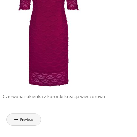
Czerwona sukienka z koronki kreacja wieczorowa
Nawigacja
Previous
wpisu