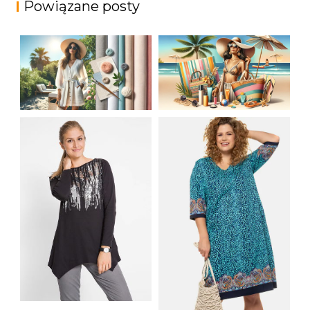
Powiązane posty
JAK STYLOWO
LETNIA MODA
PRZETRWAĆ UPALNE
PLAŻOWA: STROJE
DNI: NAJLEPSZE
KĄPIELOWE I
MATERIAŁY I KROJE
AKCESORIA, KTÓRE
NA LATO
MUSISZ MIEĆ